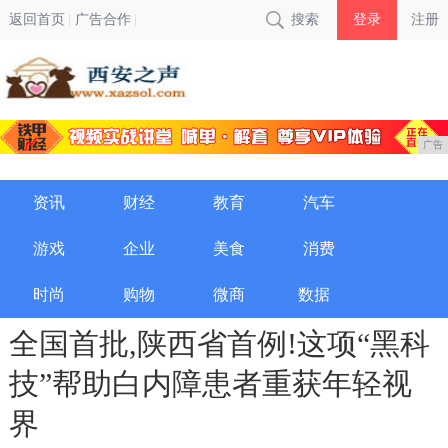
返回首页
广告合作
搜索
登录
注册
广告
资讯
财经
教育
汽车
游戏
企业
美食
消费
时尚
购物
微商
数据
全国首批,陕西省首例!这项“黑科
技”帮助白内障患者重获年轻视
界