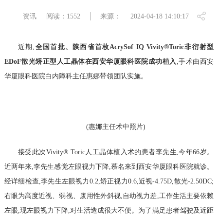
资讯
阅读：1552
来源：
2024-04-18 14:10:17
近期,
全国首批、陕西省首枚
AcrySof IQ Vivity®Toric
非衍射型
EDoF
散光矫正型人工晶体在西安华厦眼科医院成功植入
,手术由西安
华厦眼科医院白内障科主任惠娜带领团队实施。
(惠娜主任术中照片)
接受此次Vivity® Toric人工晶体植入术的患者李先生,今年66岁。
近两年来,李先生感觉左眼视力下降,慕名来到西安华厦眼科医院就诊。
经详细检查,李先生左眼视力0.2,矫正视力0.6,近视-4.75D,散光-2.50DC;
右眼为高度近视、弱视、废用性外斜视,自幼视力差,工作生活主要依赖
左眼,现左眼视力下降,对生活造成很大不便。为了满足患者驾驶及近距