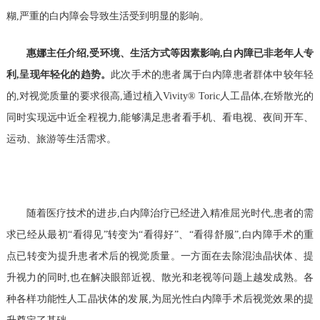
糊,严重的白内障会导致生活受到明显的影响。
惠娜主任介绍,受环境、生活方式等因素影响,白内障已非老年人专
利,呈现年轻化的趋势。
此次手术的患者属于白内障患者群体中较年轻
的,对视觉质量的要求很高,通过植入Vivity® Toric人工晶体,在矫散光的
同时实现远中近全程视力,能够满足患者看手机、看电视、夜间开车、
运动、旅游等生活需求。
随着医疗技术的进步,白内障治疗已经进入精准屈光时代,患者的需
求已经从最初“看得见”转变为“看得好”、“看得舒服”,白内障手术的重
点已转变为提升患者术后的视觉质量。一方面在去除混浊晶状体、提
升视力的同时,也在解决眼部近视、散光和老视等问题上越发成熟。各
种各样功能性人工晶状体的发展,为屈光性白内障手术后视觉效果的提