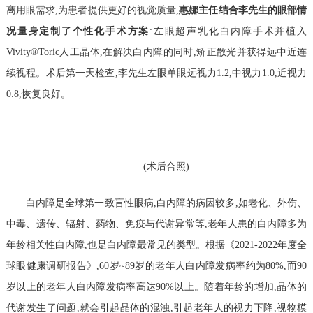
离用眼需求,为患者提供更好的视觉质量,
惠娜主任结合李先生的眼部情
况量身定制了个性化手术方案
:左眼超声乳化白内障手术并植入
Vivity®Toric人工晶体,在解决白内障的同时,矫正散光并获得远中近连
续视程。术后第一天检查,李先生左眼单眼远视力1.2,中视力1.0,近视力
0.8,恢复良好。
(术后合照)
白内障是全球第一致盲性眼病,白内障的病因较多,如老化、外伤、
中毒、遗传、辐射、药物、免疫与代谢异常等,老年人患的白内障多为
年龄相关性白内障,也是白内障最常见的类型。根据《2021-2022年度全
球眼健康调研报告》,60岁~89岁的老年人白内障发病率约为80%,而90
岁以上的老年人白内障发病率高达90%以上。随着年龄的增加,晶体的
代谢发生了问题,就会引起晶体的混浊,引起老年人的视力下降,视物模