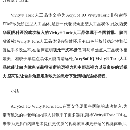
升奠定了基础。
Vivity® Toric人工晶体全称为AcrySof IQ Vivity®Toric非衍射型
EDoF散光矫正型人工晶体,是新一代老视矫正型人工晶状体,此次
西安
华厦眼科医院成功植入的
Vivity® Toric
人工晶体属于全国首批、陕西
省首枚!
Vivity® Toric人工晶体没有衍射环,具有出色的旋转稳定性和低
复位手术发生率,在临床证明
视觉干扰率极低
,可与单焦点人工晶状体相
媲美。相较于单焦点晶体只能看清远处,
AcrySof IQ Vivity® Toric
人工
晶体能让白内障患者获得清晰的远视力和中距离视力以及良好的近视
力,还可以让合并角膜规则散光的患者享受清晰的连续视程
。
小结
AcrySof IQ Vivity®Toric IOL在西安华厦眼科医院的成功植入,为
带有散光的中老年白内障人群带来了更多选择,期待Vivity®Toric IOL在
未来为更多白内障患者提供更优质的视觉质量和更舒适的视觉体验,助